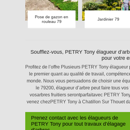
Pose de gazon en
Jardinier 79
rouleau 79
Soufflez-vous, PETRY Tony élagueur d’arbr
pour votre e
Profitez de l’offre Plusieurs PETRY Tony élagueur 
le premier quant au qualité de travail, compétences
monde. Nous vous persuadons de choisir une équ
le 79200, élagueur d’arbre peut faire tous vos 
vosarbres fruitiers serontparfaitavec PETRY Tony
venez chezPETRY Tony à Chatillon Sur Thouet dan
Prenez contact avec les élagueurs de
PETRY Tony pour tout travaux d’élagage
d’arbres