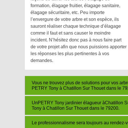
formation, élagage fruitier, élagage sanitaire,
élagage sécuritaire, etc. Peu importe
l’envergure de votre arbre et son espèce, ils
sauront réaliser chaque technique d’élagage
comme il faut et sans causer le moindre
incident. N’hésitez donc pas à nous faire part
de votre projet afin que nous puissions apporter
les réponses les plus pertinentes à vos
demandes.
Vous ne trouvez plus de solutions pour vos arb
PETRY Tony à Chatillon Sur Thouet dans le 792
UnPETRY Tony jardinier élagueur àChatillon 
Tony à Chatillon Sur Thouet dans le 79200.
Le professionnalisme sera toujours au rendez