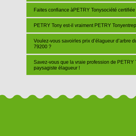
Faites confiance àPETRY Tonysociété certifiée 
PETRY Tony est-il vraiment PETRY Tonyentrepris
Voulez-vous savoirles prix d’élagueur d’arbre 
79200 ?
Savez-vous que la vraie profession de PETRY 
paysagiste élagueur !