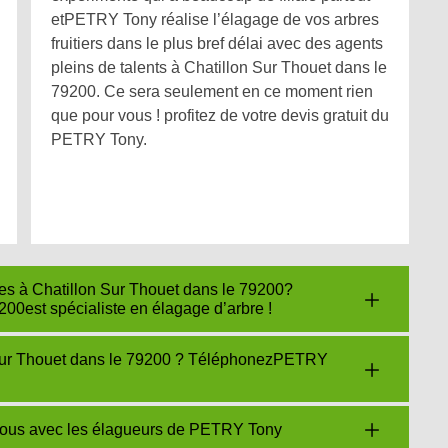
etPETRY Tony réalise l’élagage de vos arbres
fruitiers dans le plus bref délai avec des agents
pleins de talents à Chatillon Sur Thouet dans le
79200. Ce sera seulement en ce moment rien
que pour vous ! profitez de votre devis gratuit du
PETRY Tony.
res à Chatillon Sur Thouet dans le 79200?
00est spécialiste en élagage d’arbre !
Sur Thouet dans le 79200 ? TéléphonezPETRY
-vous avec les élagueurs de PETRY Tony