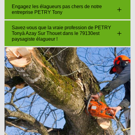
Engagez les élagueurs pas chers de notre
entreprise PETRY Tony
Savez-vous que la vraie profession de PETRY
Tonyà Azay Sur Thouet dans le 79130est
paysagiste élagueur !