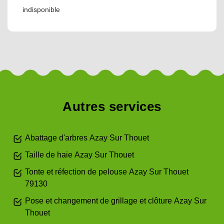
indisponible
Autres services
Abattage d'arbres Azay Sur Thouet
Taille de haie Azay Sur Thouet
Tonte et réfection de pelouse Azay Sur Thouet
79130
Pose et changement de grillage et clôture Azay Sur
Thouet